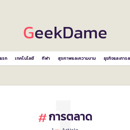
GeekDame
าแรก
เทคโนโลยี
กีฬา
สุขภาพและความงาม
ธุรกิจและการล
การตลาด
1
Article