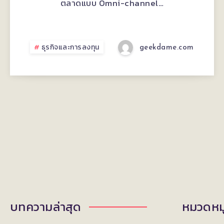
ตลาดแบบ Omni-channel…
การ
สื่อสาร
ธุรกิจและการลงทุน
geekdame.com
อย่าง
ไร้
รอย
ต่อ
ใน
ทุก
ช่อง
บทความล่าสุด
หมวดหมู