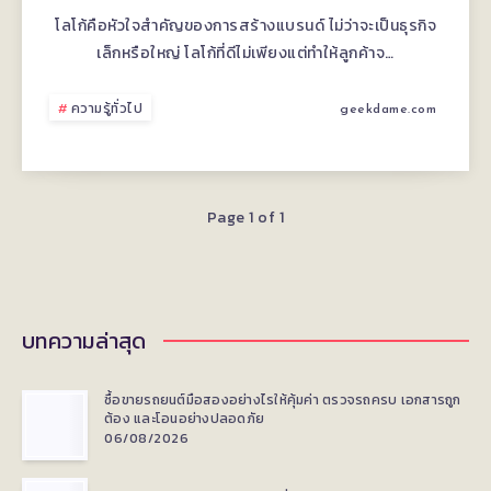
การ
โลโก้คือหัวใจสำคัญของการสร้างแบรนด์ ไม่ว่าจะเป็นธุรกิจ
เล็กหรือใหญ่ โลโก้ที่ดีไม่เพียงแต่ทำให้ลูกค้าจ…
ใช้
“สี
ความรู้ทั่วไป
geekdame.com
ตาม
ธาตุ”
Page 1 of 1
และ
“รูป
บทความล่าสุด
ทรง
ซื้อขายรถยนต์มือสองอย่างไรให้คุ้มค่า ตรวจรถครบ เอกสารถูก
มงคล”
ต้อง และโอนอย่างปลอดภัย
06/08/2026