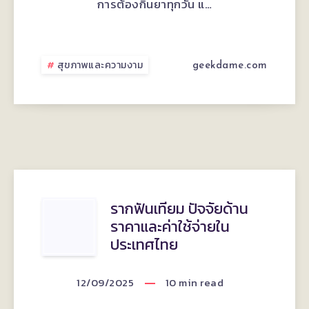
การต้องกินยาทุกวัน แ…
ต้องเต
รี
สุขภาพและความงาม
geekdame.com
ยม
อะไร
และ
ดูแล
ตัว
รากฟัน
รากฟันเทียม ปัจจัยด้าน
ราคาและค่าใช้จ่ายใน
เอง
เทียม
ประเทศไทย
อย่างไร
ปัจจัย
12/09/2025
10
min read