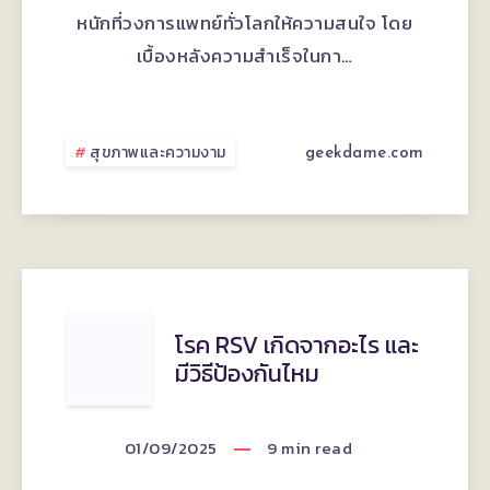
SEMAGLUTIDE
หนักที่วงการแพทย์ทั่วโลกให้ความสนใจ โดย
ใน
เบื้องหลังความสำเร็จในกา…
WEGOVY
ช่วย
สุขภาพและความงาม
geekdame.com
จัดการ
ปัญหา
ความ
โรค
โรค RSV เกิดจากอะไร และ
อยาก
มีวิธีป้องกันไหม
RSV
อาหาร
เกิด
01/09/2025
9
min read
ได้