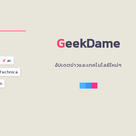
G
eekDame
ar
อัปเดตข่าวและเทคโนโลยีใหม่ๆ
Technica
n