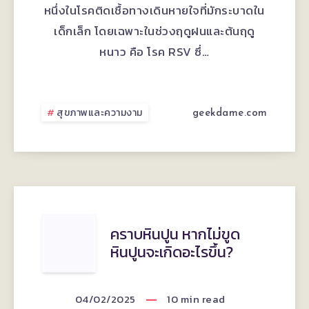
จาก
อย่างไร?
หนึ่งในโรคติดเชื้อทางเดินหายใจที่มักระบาดใน
อะไร
เด็กเล็ก โดยเฉพาะในช่วงฤดูฝนและต้นฤดู
หนาว คือ โรค RSV ซึ่…
และ
มี
สุขภาพและความงาม
geekdame.com
วิธี
ป้องกัน
ไหม
คราบ
คราบหินปูน หากไม่ขูด
หินปูนจะเกิดอะไรขึ้น?
หินปูน
หาก
04/02/2025
10
min read