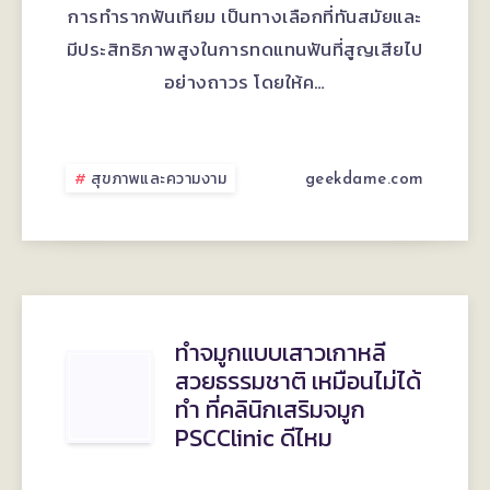
ให้
ด้าน
การทำรากฟันเทียม เป็นทางเลือกที่ทันสมัยและ
มั่นใจ
ราคา
มีประสิทธิภาพสูงในการทดแทนฟันที่สูญเสียไป
อย่างถาวร โดยให้ค…
กว่า
และ
เดิม
ค่า
สุขภาพและความงาม
geekdame.com
ใช้
จ่าย
ใน
ประเทศไทย
ทำจมูกแบบเสาวเกาหลี
ทำ
สวยธรรมชาติ เหมือนไม่ได้
ทำ ที่คลินิกเสริมจมูก
จมูก
PSCClinic ดีไหม
แบบ