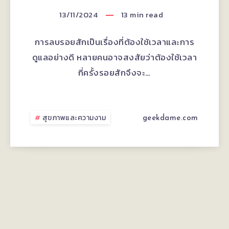
คลินิก
ต้อง
13/11/2024
13
min read
เสริม
ทำ
การลบรอยสักเป็นเรื่องที่ต้องใช้เวลาและการ
จมูก
กี่
ดูแลอย่างดี หลายคนอาจสงสัยว่าต้องใช้เวลา
PSCCLINIC
กี่ครั้งรอยสักจึงจะ…
ครั้ง
ดี
ถึง
ไหม
สุขภาพและความงาม
geekdame.com
จะ
หมด?
ปัจจัย
ที่