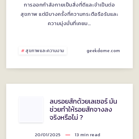
ใน
การออกกำลังกายเป็นสิ่งที่ดีและจำเป็นต่อ
การ
สุขภาพ แต่มีบางครั้งที่ความกระตือรือร้นและ
ความมุ่งมั่นที่เคยม…
ออก
กำลัง
สุขภาพและความงาม
geekdame.com
กาย
เมื่อ
ความ
มุ่ง
ลบรอย
ลบรอยสักด้วยเลเซอร์ มัน
ช่วยทำให้รอยสักจางลง
มั่น
สัก
จริงหรือไม่ ?
กลาย
ด้วย
20/01/2025
13
min read