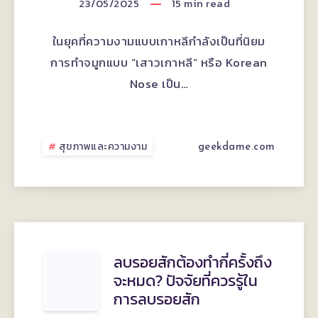
23/05/2025
15
min read
เสาว
ในยุคที่ความงามแบบเกาหลีกำลังเป็นที่นิยม
เกาหลี
การทำจมูกแบบ “เสาวเกาหลี” หรือ Korean
สวย
Nose เป็น…
ธรรมชาติ
สุขภาพและความงาม
เหมือน
geekdame.com
ไม่
ได้
ทำ
ลบรอย
ลบรอยสักต้องทำกี่ครั้งถึง
จะหมด? ปัจจัยที่ควรรู้ใน
ที่
สัก
การลบรอยสัก