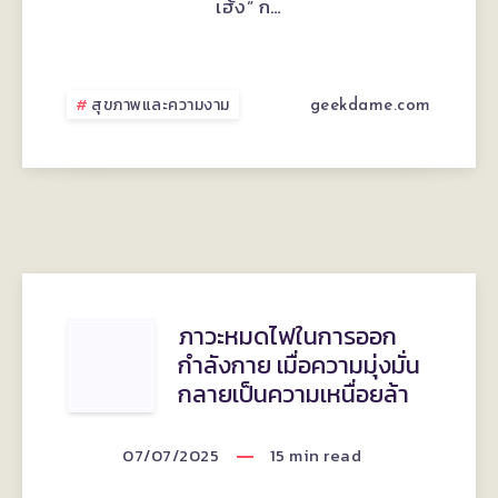
เฮ้ง” ก…
เฮ้ง
ทำไม
สุขภาพและความงาม
geekdame.com
คน
รุ่น
ใหม่
ยัง
เชื่อ
ภาวะ
ภาวะหมดไฟในการออก
กำลังกาย เมื่อความมุ่งมั่น
อยู่
หมด
กลายเป็นความเหนื่อยล้า
ไฟ
07/07/2025
15
min read