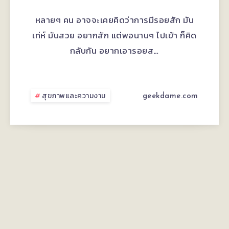
เป็น
เลเซอร์
หลายๆ คน อาจจะเคยคิดว่าการมีรอยสัก มัน
ความ
มัน
เท่ห์ มันสวย อยากสัก แต่พอนานๆ ไปเข้า ก็คิด
กลับกัน อยากเอารอยส…
เหนื่อย
ช่วย
ล้า
ทำให้
สุขภาพและความงาม
geekdame.com
รอย
สัก
จาง
ลง
จริง