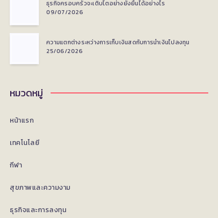
ทบ
ธุรกิจครอบครัวจะเติบโตอย่างยั่งยืนได้อย่างไร
ต่อ
09/07/2026
แรงงาน
ความแตกต่างระหว่างการเก็บเงินสดกับการนำเงินไปลงทุน
25/06/2026
มนุษย์
หมวดหมู่
หน้าแรก
เทคโนโลยี
กีฬา
สุขภาพและความงาม
ธุรกิจและการลงทุน