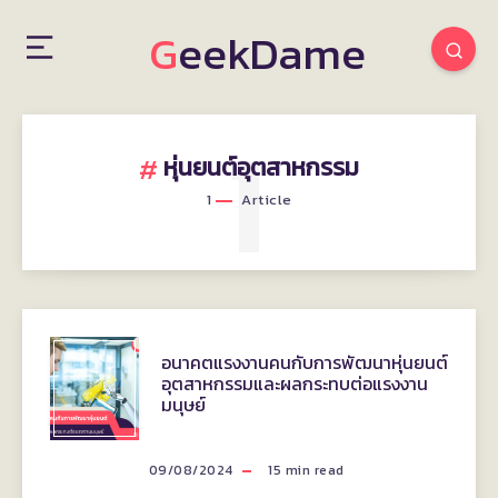
GeekDame
1
หุ่นยนต์อุตสาหกรรม
1
Article
อนาคต
อนาคตแรงงานคนกับการพัฒนาหุ่นยนต์
อุตสาหกรรมและผลกระทบต่อแรงงาน
แรงงาน
มนุษย์
คน
09/08/2024
15
min read