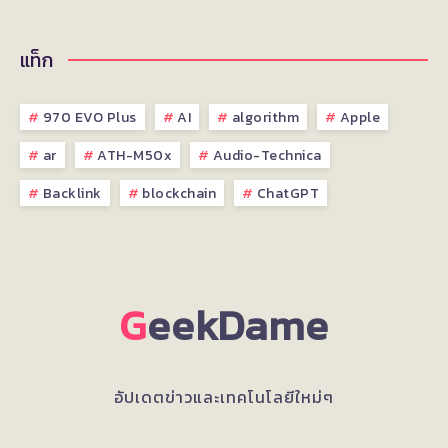
แท็ก
970 EVO Plus
AI
algorithm
Apple
ar
ATH-M50x
Audio-Technica
Backlink
blockchain
ChatGPT
G
eekDame
อัปเดตข่าวและเทคโนโลยีใหม่ๆ