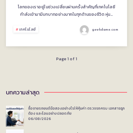
กับ
โลกของเราอยู่ในช่วงเปลี่ยนผ่านครั้งสำคัญที่เทคโนโลยี
กำลังเข้ามามีบทบาทอย่างมากในทุกด้านของชีวิต หุ่น…
การ
พัฒนา
เทคโนโลยี
geekdame.com
หุ่น
ยนต์
Page 1 of 1
อุตสาหกรรม
และ
บทความล่าสุด
ผลก
ซื้อขายรถยนต์มือสองอย่างไรให้คุ้มค่า ตรวจรถครบ เอกสารถูก
ระ
ต้อง และโอนอย่างปลอดภัย
06/08/2026