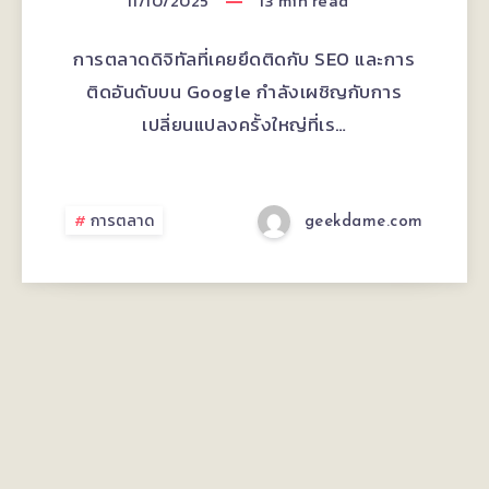
กลยุทธ์
11/10/2025
13
min read
การ
การตลาดดิจิทัลที่เคยยึดติดกับ SEO และการ
ทำ
ติดอันดับบน Google กำลังเผชิญกับการ
เปลี่ยนแปลงครั้งใหญ่ที่เร…
คอน
เทนต์
การตลาด
geekdame.com
ยุค
ZERO
SEARCH