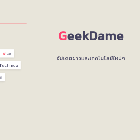
G
eekDame
ar
อัปเดตข่าวและเทคโนโลยีใหม่ๆ
Technica
n