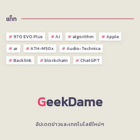
แท็ก
970 EVO Plus
AI
algorithm
Apple
ar
ATH-M50x
Audio-Technica
Backlink
blockchain
ChatGPT
G
eekDame
อัปเดตข่าวและเทคโนโลยีใหม่ๆ