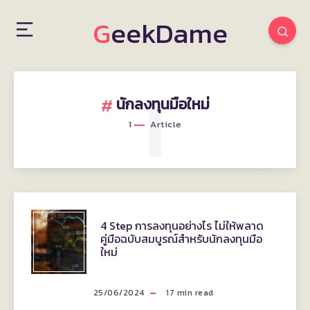
GeekDame
1
นักลงทุนมือใหม่
1
Article
4
4 Step การลงทุนอย่างไร ไม่ให้พลาด
คู่มือฉบับสมบูรณ์สำหรับนักลงทุนมือ
STEP
ใหม่
การ
25/06/2024
17
min read