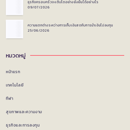
นัก
ธุรกิจครอบครัวจะเติบโตอย่างยั่งยืนได้อย่างไร
ลงทุน
09/07/2026
มือ
ความแตกต่างระหว่างการเก็บเงินสดกับการนำเงินไปลงทุน
25/06/2026
ใหม่
หมวดหมู่
หน้าแรก
เทคโนโลยี
กีฬา
สุขภาพและความงาม
ธุรกิจและการลงทุน