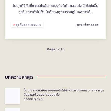
รับ
ในยุคดิจิทัลที่การแข่งขันทางธุรกิจในโลกออนไลน์เข้มข้นขึ้น
ทุกวัน การทำให้เว็บไซต์ของคุณปรากฏในผลการค้…
ทำ
SEO
ธุรกิจและการลงทุน
geekdame.com
สาย
ขาว
Page 1 of 1
ควร
เลือก
บทความล่าสุด
จาก
ซื้อขายรถยนต์มือสองอย่างไรให้คุ้มค่า ตรวจรถครบ เอกสารถูก
อะไร
ต้อง และโอนอย่างปลอดภัย
06/08/2026