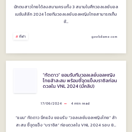
ไทย
นักตบสาวไทยได้ลงสนามครบทั้ง 3 สนามในศึกวอลเลย์บอล
เนชันส์ลีก 2024 โดยทีมวอลเลย์บอลหญิงไทยสามารถเก็บ
โชว์
ชั…
ฟอร์ม
กีฬา
geekdame.com
เยี่ยม
ใน
ศึก
“ทัด
“ทัดดาว” ยอมรับทีมวอลเลย์บอลหญิง
ไทยล้าสะสม พร้อมชี้จุดแข็งบราซิลก่อน
วอลเลย์
ดาว”
ดวลใน VNL 2024 (มีคลิป)
บอล
ยอมรับ
17/06/2024
4
min read
เน
ทีม
“แนน” ทัดดาว นึกแจ้ง ยอมรับ “วอลเลย์บอลหญิงไทย” ล้า
สะสม ชี้จุดแข็ง “บราซิล” ก่อนดวลใน VNL 2024 รอบ 8…