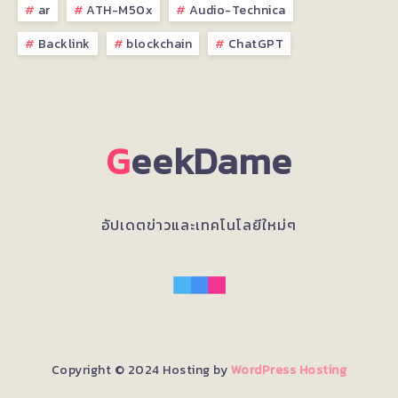
ar
ATH-M50x
Audio-Technica
Backlink
blockchain
ChatGPT
G
eekDame
อัปเดตข่าวและเทคโนโลยีใหม่ๆ
Copyright © 2024 Hosting by
WordPress Hosting