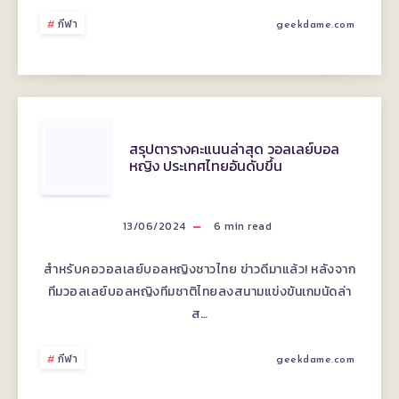
ชัน
วอลเลย์บอล
ส์
หญิง
กีฬา
geekdame.com
ลีก
ไทย
2024
ล้า
สรุป
สรุปตารางคะแนนล่าสุด วอลเลย์บอล
เตรียม
สะสม
หญิง ประเทศไทยอันดับขึ้น
ตาราง
ลุย
พร้อม
คะแนน
13/06/2024
6
min read
รอบ
ชี้
ล่าสุด
สำหรับคอวอลเลย์บอลหญิงชาวไทย ข่าวดีมาแล้ว! หลังจาก
ไฟ
จุด
ทีมวอลเลย์บอลหญิงทีมชาติไทยลงสนามแข่งขันเกมนัดล่า
วอลเลย์บอล
ส…
นอ
แข็ง
หญิง
ลส์
บราซิล
กีฬา
geekdame.com
ประเทศไทย