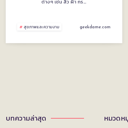
ต่างๆ เช่น สิว ฝ้า กร…
ผิว
หน้า
สุขภาพและความงาม
geekdame.com
ให้
ใส
ไร้
สิว
ง่ายๆ
พร้อม
เผย
บทความล่าสุด
หมวดหมู