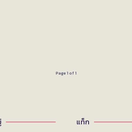
Page 1 of 1
่
แท็ก