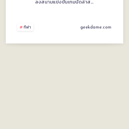
ลงสนามแข่งขันเกมนัดล่าส…
หญิง
ประเทศไทย
กีฬา
geekdame.com
อันดับ
ขึ้น