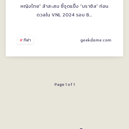
วอลเลย์บอล
หญิงไทย” ล้าสะสม ชี้จุดแข็ง “บราซิล” ก่อน
หญิง
ดวลใน VNL 2024 รอบ 8…
ไทย
ล้า
กีฬา
geekdame.com
สะสม
พร้อม
ชี้
Page 1 of 1
จุด
แข็ง
บราซิล