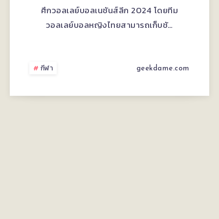
โชว์
ศึกวอลเลย์บอลเนชันส์ลีก 2024 โดยทีม
ฟอร์ม
วอลเลย์บอลหญิงไทยสามารถเก็บชั…
เยี่ยม
ใน
กีฬา
geekdame.com
ศึก
วอลเลย์
บอล
เน
ชัน
ส์