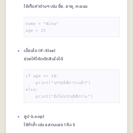
ใช้เก็บค่าต่างๆ เช่น ชื่อ, อายุ, คะแนน
name = "Nina"  

เงื่อนไข (If-Else)
ช่วยให้โค้ดตัดสินใจได้
if age >= 18:  

    print("บรรลุนิติภาวะแล้ว")  

else:  

ลูป (Loop)
ใช้ทำซ้ำ เช่น แสดงเลข 1 ถึง 5