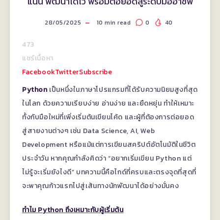
แน่น พัฒนาได้ไว พร้อมต่อยอดสู่ระดับมืออาชีพ
28/05/2025
10
min read
0
40
473
แชร์เนื้อหา
Facebook
Twitter
Subscribe
Python
เป็นหนึ่งในภาษาโปรแกรมที่ได้รับความนิยมสูงที่สุด
ในโลก ด้วยความเรียบง่าย อ่านง่าย และยืดหยุ่น ทำให้เหมาะ
ทั้งกับมือใหม่ที่เพิ่งเริ่มต้นเขียนโค้ด และผู้ที่ต้องการต่อยอด
สู่สายงานต่างๆ เช่น Data Science, AI, Web
Development หรือแม้แต่การเขียนสคริปต์อัตโนมัติในชีวิต
ประจำวัน หากคุณกำลังคิดว่า “อยากเริ่มเขียน Python แต่
ไม่รู้จะเริ่มยังไงดี” บทความนี้คือไกด์ที่ครบและตรงจุดที่สุดที่
จะพาคุณก้าวแรกไปสู่เส้นทางนักพัฒนาได้อย่างมั่นคง
ทำไม Python ถึงเหมาะกับผู้เริ่มต้น