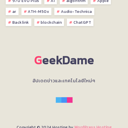
970 EVO Plus
AI
algorithm
Apple
ar
ATH-M50x
Audio-Technica
Backlink
blockchain
ChatGPT
G
eekDame
อัปเดตข่าวและเทคโนโลยีใหม่ๆ
Copyright © 2024 Hosting by
WordPress Hosting